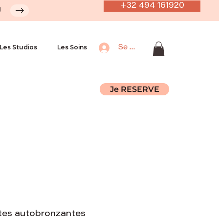
+32 494 161920
U
Les Studios
Les Soins
Se connecter
Je RESERVE
es autobronzantes