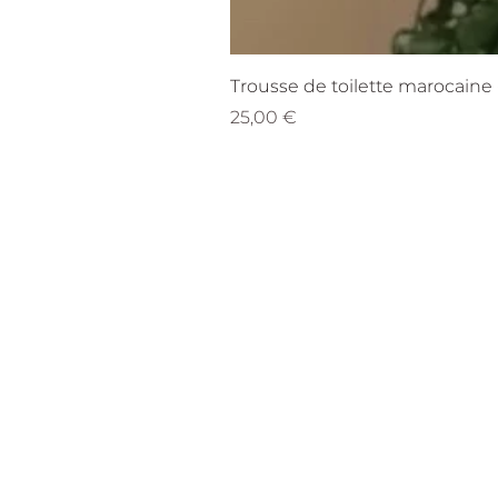
Trousse de toilette marocaine 
Prix
25,00 €