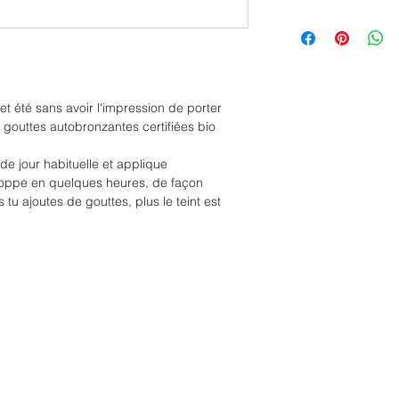
• Centella asiatica
pendant que tu gl
Ajoute 2 à 6 gout
barrière cutanée
de jour. Applique
• Extrait de maca b
Ajuste la quantité 
vitalité
Certifié bio COSMO
Convient aux peau
 cet été sans avoir l'impression de porter
Résultats (étude 
 gouttes autobronzantes certifiées bio
100% sans traces 
première utilisatio
e jour habituelle et applique
lumineux dès la pr
loppe en quelques heures, de façon
 tu ajoutes de gouttes, plus le teint est