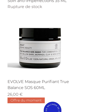
Soin anti-imperfections 35 ML
Rupture de stock
EVOLVE Masque Purifiant True
Balance SOS 60ML
Prix
26,00 €
Offre du moment