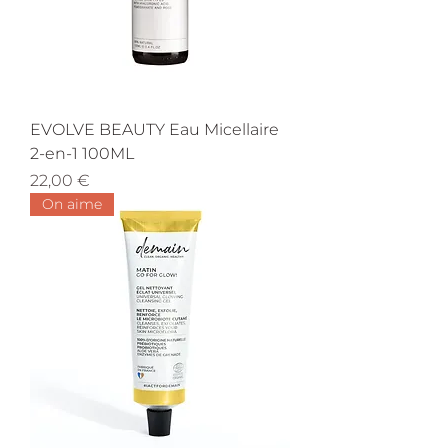
EVOLVE BEAUTY Eau Micellaire
2-en-1 100ML
Prix
22,00 €
On aime