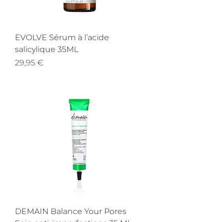
EVOLVE Sérum à l’acide
salicylique 35ML
Prix
29,95 €
DEMAIN Balance Your Pores