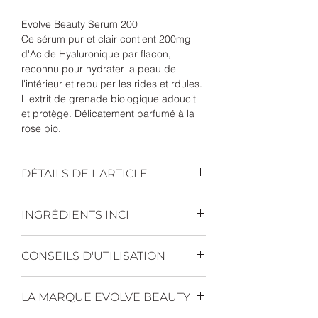
Evolve Beauty Serum 200
Ce sérum pur et clair contient 200mg
d'Acide Hyaluronique par flacon,
reconnu pour hydrater la peau de
l'intérieur et repulper les rides et rdules.
L'extrit de grenade biologique adoucit
et protège. Délicatement parfumé à la
rose bio.
DÉTAILS DE L'ARTICLE
L'
acide hyaluronique
peut
INGRÉDIENTS INCI
contenir jusqu'à 1 000 fois son
poids en eau, ce qui en fait un
Aqua (Water), Rosa Damascena
composant très efficace dans
CONSEILS D'UTILISATION
(Rose) Water*, Aloe Barbadensis
les crèmes hydratantes. L'acide
Leaf Juice Powder*, Punica
hyaluronique aide à réduire les
Le Sérum Hyaluronique Acide
Granatum (Pomegranate) Fruit
rides, rendant la peau plus
LA MARQUE EVOLVE BEAUTY
200 Evolve Beauty s'applique
Extract*, Glycerin, Amorphophallus
jeune avec un teint amélioré.
sur une peau nettoyée.