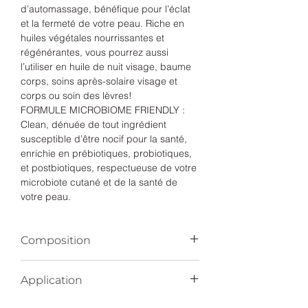
d’automassage, bénéfique pour l’éclat
et la fermeté de votre peau. Riche en
huiles végétales nourrissantes et
régénérantes, vous pourrez aussi
l’utiliser en huile de nuit visage, baume
corps, soins après-solaire visage et
corps ou soin des lèvres!
FORMULE MICROBIOME FRIENDLY :
Clean, dénuée de tout ingrédient
susceptible d’être nocif pour la santé,
enrichie en prébiotiques, probiotiques,
et postbiotiques, respectueuse de votre
microbiote cutané et de la santé de
votre peau.
Composition
Chaque ingrédient a été choisi
Application
avec soin pour apporter une
efficacité, une protection et un
Prélevez la quantité de soin qui