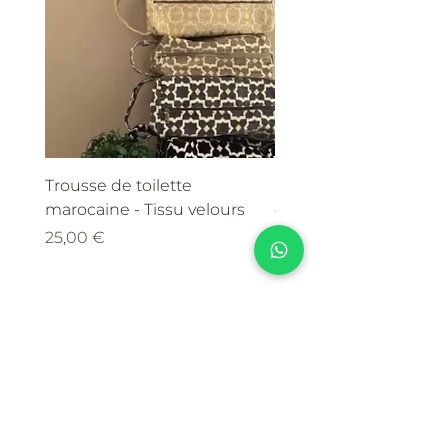
Trousse de toilette
NOVOMA Collagène M
marocaine - Tissu velours
en poudre
Prix
Prix
25,00 €
30,90 €