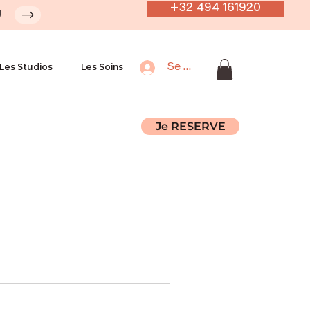
+32 494 161920
U
Les Studios
Les Soins
Se connecter
Je RESERVE