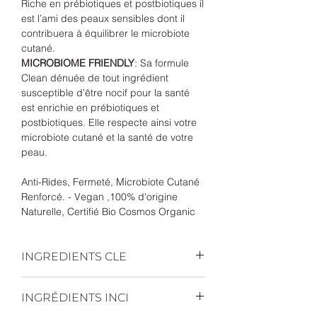
Riche en prébiotiques et postbiotiques il
est l’ami des peaux sensibles dont il
contribuera à équilibrer le microbiote
cutané.
MICROBIOME FRIENDLY
: Sa formule
Clean dénuée de tout ingrédient
susceptible d’être nocif pour la santé
est enrichie en prébiotiques et
postbiotiques. Elle respecte ainsi votre
microbiote cutané et la santé de votre
peau.
Anti-Rides, Fermeté, Microbiote Cutané
Renforcé. - Vegan ,100% d'origine
Naturelle, Certifié Bio Cosmos Organic
INGREDIENTS CLE
Chaque ingrédient a été choisi
INGRÉDIENTS INCI
avec soin pour apporter une
efficacité, une protection et un