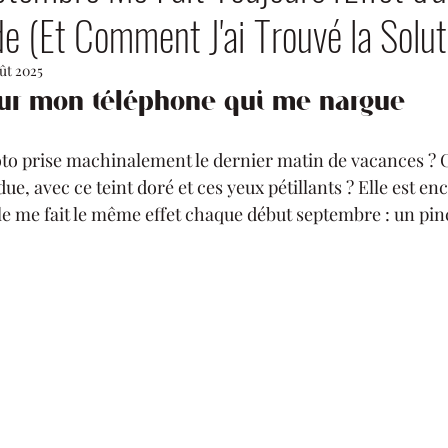
e (Et Comment J'ai Trouvé la Solut
oût 2025
sur mon téléphone qui me nargue
oto prise machinalement le dernier matin de vacances ? C
ue, avec ce teint doré et ces yeux pétillants ? Elle est enc
le me fait le même effet chaque début septembre : un pi