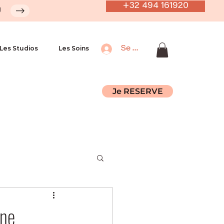
+32 494 161920
U
Les Studios
Les Soins
Se connecter
Je RESERVE
une