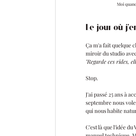
Moi quand 
Le jour où j'
Ça m'a fait quelque 
miroir du studio ave
"Regarde ces rides, ell
Stop.
J'ai passé 25 ans à a
septembre nous voler 
qui nous habite natu
C'est là que l'idée du
manuel technique. Ma