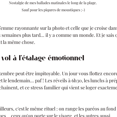
Nostalgie de mes ballades matinales le long de la plage. 
Sauf pour les piqures de moustiques ;-)
femme rayonnante sur la photo et celle que je croise dans
s semaines plus tard... il y a comme un monde. Et je sais 
t la même chose.
e vol à l'étalage émotionnel
embre peut être impitoyable. Un jour vous flottez encore 
t le lendemain... paf ! Les réveils à 6h30, les lunchs à pr
chaînent, et ce stress familier qui vient se loger exacteme
leurs, c'est le même rituel : on range les paréos au fond 
s... ceux qu'on porte sur le visage, et les autres aussi.