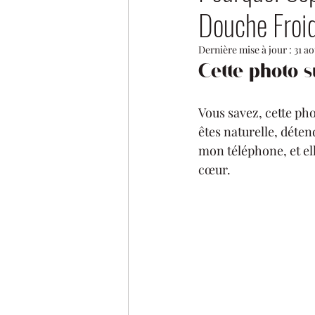
Douche Froid
Dernière mise à jour :
31 a
Cette photo 
Vous savez, cette ph
êtes naturelle, détend
mon téléphone, et el
cœur.