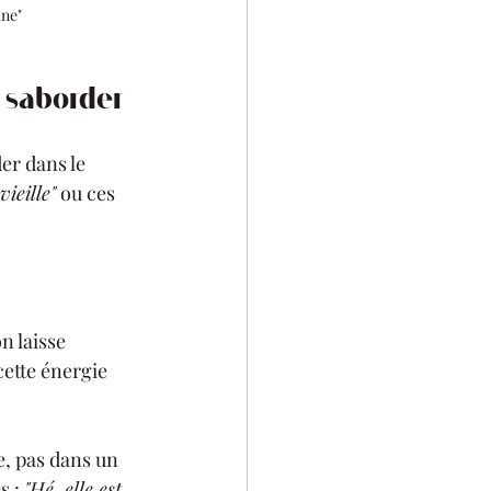
ne" 
e saborder
er dans le 
vieille"
 ou ces 
n laisse 
cette énergie 
e, pas dans un 
 : 
"Hé, elle est 