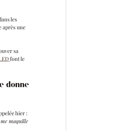
dans les 
e après une 
ouver sa 
 LED 
font le 
me donne 
pelée hier : 
e me maquille 