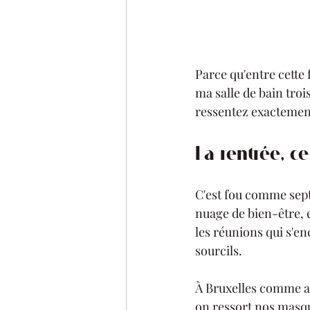
Parce qu'entre cette 
ma salle de bain troi
ressentez exactemen
La rentrée, c
C'est fou comme sept
nuage de bien-être, e
les réunions qui s'en
sourcils.
À Bruxelles comme ail
on ressort nos masque