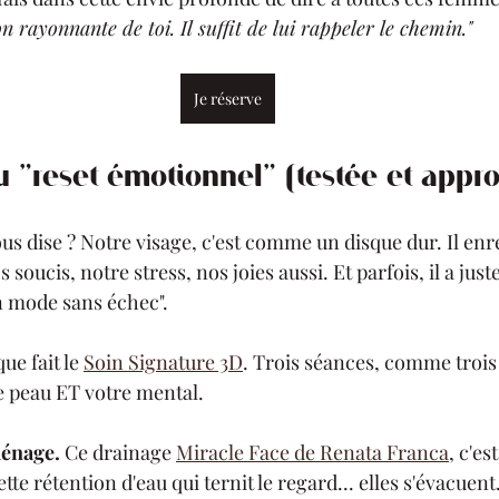
on rayonnante de toi. Il suffit de lui rappeler le chemin."
Je réserve
 "reset émotionnel" (testée et appr
us dise ? Notre visage, c'est comme un disque dur. Il enre
 soucis, notre stress, nos joies aussi. Et parfois, il a just
 mode sans échec".
e fait le 
Soin Signature 3D
. Trois séances, comme trois 
e peau ET votre mental.
ménage.
 Ce drainage 
Miracle Face de Renata Franca
, c'es
tte rétention d'eau qui ternit le regard... elles s'évacuent.