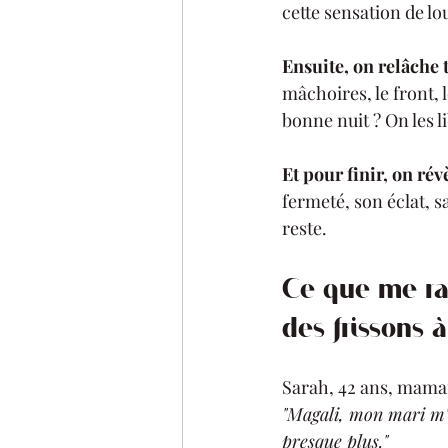
cette sensation de lou
Ensuite, on relâche 
mâchoires, le front,
bonne nuit ? On les 
Et pour finir, on rév
fermeté, son éclat, s
reste.
Ce que me ra
des frissons 
Sarah, 42 ans, maman
"Magali, mon mari m'a
presque plus."