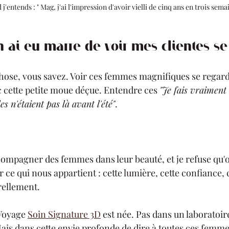
j'entends : " Mag, j'ai l'impression d'avoir vielli de cinq ans en trois semai
en ai eu marre de voir mes clientes s
chose, vous savez. Voir ces femmes magnifiques se regard
c cette petite moue déçue. Entendre ces 
"Je fais vraiment 
es n'étaient pas là avant l'été"
.
ccompagner des femmes dans leur beauté, et je refuse qu'o
ce qui nous appartient : cette lumière, cette confiance, 
rellement.
 Voyage 
Soin Signature 3D
 est née. Pas dans un laboratoir
is dans cette envie profonde de dire à toutes ces femmes