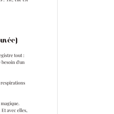
ouvée)
gistre tout : 
e besoin d'un 
respirations 
t magique. 
 Et avec elles, 